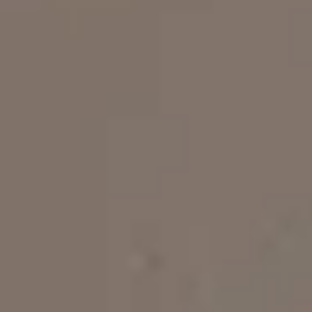
Στέβια - Διαμέρισμα Δύο
Υπνοδωματίων
4 άτομα