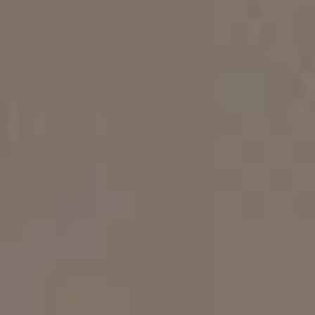
Μουσεία Κοντά στο Τολό
Λουίζα - Διαμέρισμα Δύο
Υπνοδωματίων
4 άτομα
Καλέντουλα - Διαμέρισμα Δύο
Υπνοδωματίων
4 άτομα