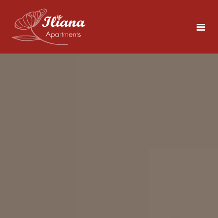
Αρχική
Διαμονή
Τολό
5 άτομα
Περιοχή
Για το Ναύπλιο
Φωτογραφίες
Δείτε τα Αξιοθέατα
Επικοινωνία
Τια να Κάνετε στο Τολό
Κοντινές Παραλίες
GR