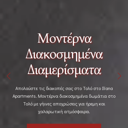
οντέρνα
κοσμημένα
Διαμερ
μερίσματα
την
ιακοπές σας στο Τολό στο Iliana
Ένα ευρύχωρο δι
τέρνα διακοσμημένα δωμάτια στο
Τολό με απίστευ
ες αποχρώσεις για ήρεμη και
σας
ρωτική ατμόσφαιρα.
ΑΝΑΚΑΛ