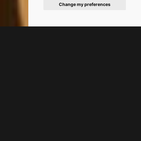
Change my preferences
3
/
6
ΚΑΛΩΣΟΡΙΑΣΤΕ ΣΤΟ ΤΟΛΟ
Iliana Apartments
Τολό
Το Iliana Apartments στο Τολό
είναι ένα φιλόξενο μέρος με χαλαρή
ατμόσφαιρα, όπου οι ανησυχίες
λιώνουν και δίνουν τη θέση τους