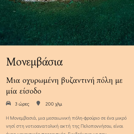
Μουσεία Κοντά στο Τολό
Λουίζα - Διαμέρισμα Δύο
Υπνοδωματίων
4 άτομα
Μονεμβάσια
Μια οχυρωμένη βυζαντινή πόλη με
μία είσοδο
3 ώρες
200 χλμ
Καλέντουλα - Διαμέρισμα Δύο
Υπνοδωματίων
Η Μονεμβασιά, μια μεσαιωνική πόλη-φρούριο σε ένα μικρό
νησί στη νοτιοανατολική ακτή της Πελοποννήσου, είναι
ένας μαγευτικός προορισμός. Συνδεόμενη με την
4 άτομα