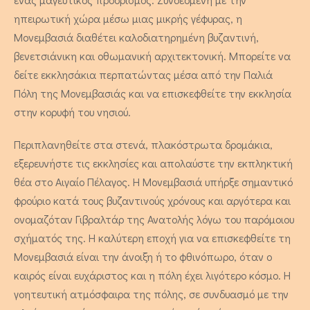
ηπειρωτική χώρα μέσω μιας μικρής γέφυρας, η
Μονεμβασιά διαθέτει καλοδιατηρημένη βυζαντινή,
βενετσιάνικη και οθωμανική αρχιτεκτονική. Μπορείτε να
δείτε εκκλησάκια περπατώντας μέσα από την Παλιά
Πόλη της Μονεμβασιάς και να επισκεφθείτε την εκκλησία
στην κορυφή του νησιού.
Περιπλανηθείτε στα στενά, πλακόστρωτα δρομάκια,
εξερευνήστε τις εκκλησίες και απολαύστε την εκπληκτική
Στέβια - Διαμέρισμα Δύο
θέα στο Αιγαίο Πέλαγος. Η Μονεμβασιά υπήρξε σημαντικό
Υπνοδωματίων
φρούριο κατά τους βυζαντινούς χρόνους και αργότερα και
ονομαζόταν Γιβραλτάρ της Ανατολής λόγω του παρόμοιου
4 άτομα
σχήματός της. Η καλύτερη εποχή για να επισκεφθείτε τη
Μονεμβασιά είναι την άνοιξη ή το φθινόπωρο, όταν ο
καιρός είναι ευχάριστος και η πόλη έχει λιγότερο κόσμο. Η
γοητευτική ατμόσφαιρα της πόλης, σε συνδυασμό με την