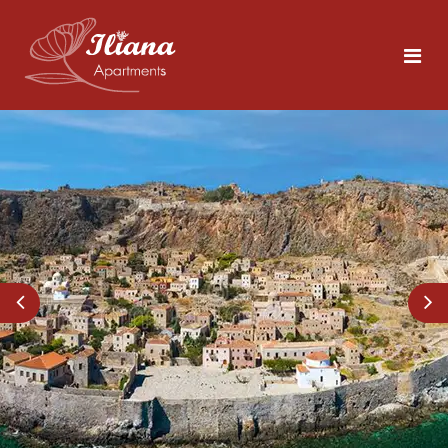
Αρχική
Διαμονή
Τολό
5 άτομα
Περιοχή
Για το Ναύπλιο
Φωτογραφίες
Δείτε τα Αξιοθέατα
Επικοινωνία
Τια να Κάνετε στο Τολό
Κοντινές Παραλίες
GR