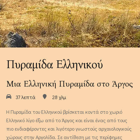
Μουσεία Κοντά στο Τολό
Λουίζα - Διαμέρισμα Δύο
Υπνοδωματίων
4 άτομα
Πυραμίδα Ελληνικού
Μια Ελληνική Πυραμίδα στο Άργος
37 λεπτά
28 χλμ
Η Πυραμίδα του Ελληνικού βρίσκεται κοντά στο χωριό
Καλέντουλα - Διαμέρισμα Δύο
Ελληνικό λίγο έξω από το Άργος και είναι ένας από τους
Υπνοδωματίων
πιο ενδιαφέροντες και λιγότερο γνωστούς αρχαιολογικούς
χώρους στην Αργολίδα. Σε αντίθεση με τις περίφημες
4 άτομα