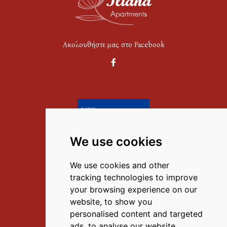
Ακολουθήστε μας στο Facebook
We use cookies
Επικοινωνία
We use cookies and other
K.
6972351867
,
tracking technologies to improve
T.
27520 59777
your browsing experience on our
website, to show you
E.
info@iliana-tolo.gr
personalised content and targeted
ads, to analyse our website