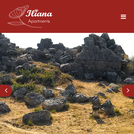
Αρχική
Διαμονή
Τολό
5 άτομα
Περιοχή
Για το Ναύπλιο
Φωτογραφίες
Δείτε τα Αξιοθέατα
Επικοινωνία
Τια να Κάνετε στο Τολό
Κοντινές Παραλίες
GR